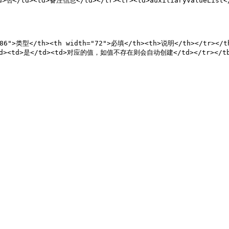
<td>否</td><td>备注信息</td></tr><tr><td>auxiliaryValue
"86">类型</th><th width="72">必填</th><th>说明</th></tr></th
/td><td>是</td><td>对应的值，如值不存在则会自动创建</td></tr></tbo