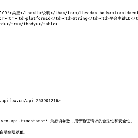
"109">类型</th><th>说明</th></tr></thead><tbody><tr><td>e
tr><tr><td>platformId</td><td>String</td><td>平台主键ID</
d></tr></tbody></table>

fox.cn/api-253901216>

 **elven-api-timestamp** 为必填参数，用于验证请求的合法性和安全性。
