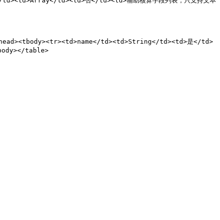
List</td><td>Array</td><td>否</td><td>辅助核算字段列表，只支持文本
ead><tbody><tr><td>name</td><td>String</td><td>是</td>
dy></table>
