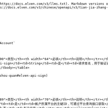
https://docs.elven.com/v3/llms.txt). Markdown versions o
s://docs.elven.com/v3/chinese/openapi/v3/tian-jia-zhang-
ccount`

90">类型</th><th width="64">必填</th><th>说明</th></tr></the
i-sign</td><td>String</td><td>是</td><td>请求签名，用于验证请求
tbody></table>

ou-quan#elven-api-sign)

"89">类型</th><th width="70">必填</th><th>说明</th></tr></th
ng</td><td>是</td><td>账户所属平台的主键ID，可通过平台查询接口获取</td><