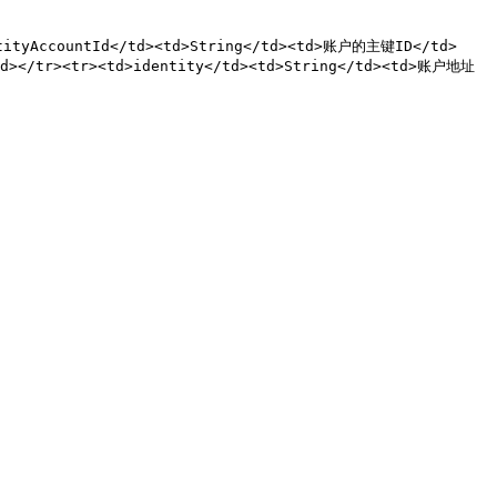
ntityAccountId</td><td>String</td><td>账户的主键ID</td>
td></tr><tr><td>identity</td><td>String</td><td>账户地址