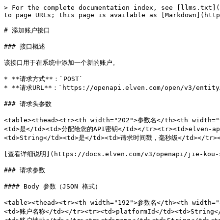
> For the complete documentation index, see [llms.txt](
to page URLs; this page is available as [Markdown](http
# 添加账户接口

### 接口概述

该接口用于在系统中添加一个新的账户。

* **请求方式**：`POST`

* **请求URL**：`https://openapi.elven.com/open/v3/entityA
### 请求头参数

<table><thead><tr><th width="202">参数名</th><th width="
<td>是</td><td>分配给您的API密钥</td></tr><tr><td>elven-ap
<td>String</td><td>是</td><td>请求时间戳，毫秒级</td></tr></
[查看详细说明](https://docs.elven.com/v3/openapi/jie-kou-sh
### 请求参数

#### Body 参数（JSON 格式）

<table><thead><tr><th width="192">参数名</th><th width=
<td>账户名称</td></tr><tr><td>platformId</td><td>Stri