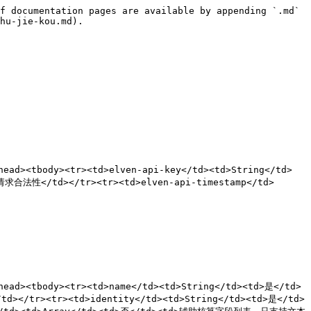
f documentation pages are available by appending `.md` 
hu-jie-kou.md).

ad><tbody><tr><td>elven-api-key</td><td>String</td>
合法性</td></tr><tr><td>elven-api-timestamp</td>
ead><tbody><tr><td>name</td><td>String</td><td>是</td>
/tr><tr><td>identity</td><td>String</td><td>是</td>