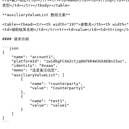
<td>账户地址</td></tr><tr><td>memo</td><td>String</td>
类型</td></tr></tbody></table>

**auxiliaryValueList 数组元素**

<table><thead><tr><th width="197">参数名</th><th width=
<td>辅助核算名称</td></tr><tr><td>value</td><td>String<
#### 请求示例

```json

{

    "name": "account1",

    "platformId": "zw1dbgFCXmZctjq06FbR4W3Gk8EBn2Iwz",

    "identity": "0xaaa",

    "memo": "这是备注信息",

    "auxiliaryValueList": [

        {

            "name": "counterparty",

            "value": "Counterparty1"

        },

        {

            "name": "text1",

            "value": "value1"

        }

    ]

}

```
