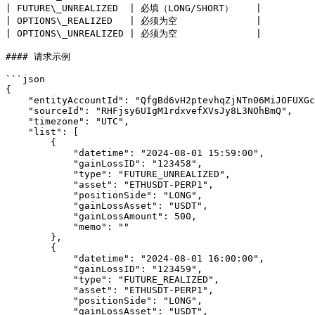
| FUTURE\_UNREALIZED  | 必填（LONG/SHORT）    |

| OPTIONS\_REALIZED   | 必须为空              |

| OPTIONS\_UNREALIZED | 必须为空              |

#### 请求示例

```json

{

    "entityAccountId": "QfgBd6vH2ptevhqZjNTn06MiJOFUXGcD",

    "sourceId": "RHFjsy6UIgM1rdxvefXVsJy8L3NOhBmQ",

    "timezone": "UTC",

    "list": [

        {

            "datetime": "2024-08-01 15:59:00",

            "gainLossID": "123458",

            "type": "FUTURE_UNREALIZED",

            "asset": "ETHUSDT-PERP1",

            "positionSide": "LONG",

            "gainLossAsset": "USDT",

            "gainLossAmount": 500,

            "memo": ""

        },

        {

            "datetime": "2024-08-01 16:00:00",

            "gainLossID": "123459",

            "type": "FUTURE_REALIZED",

            "asset": "ETHUSDT-PERP1",

            "positionSide": "LONG",

            "gainLossAsset": "USDT",
