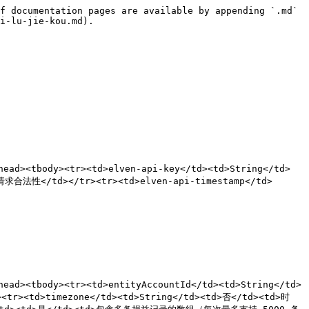
f documentation pages are available by appending `.md` 
i-lu-jie-kou.md).

ad><tbody><tr><td>elven-api-key</td><td>String</td>
合法性</td></tr><tr><td>elven-api-timestamp</td>
ad><tbody><tr><td>entityAccountId</td><td>String</td>
<tr><td>timezone</td><td>String</td><td>否</td><td>时