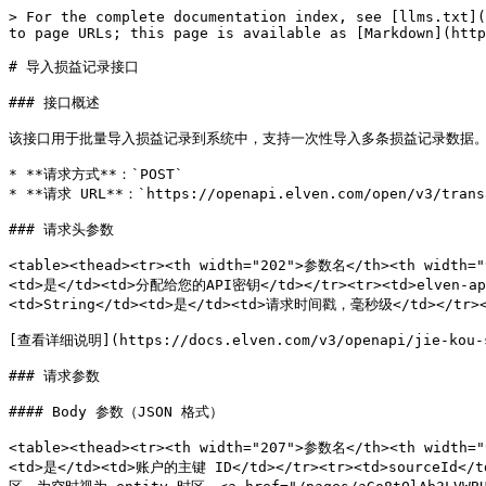
> For the complete documentation index, see [llms.txt](
to page URLs; this page is available as [Markdown](http
# 导入损益记录接口

### 接口概述

该接口用于批量导入损益记录到系统中，支持一次性导入多条损益记录数据。
* **请求方式**：`POST`

* **请求 URL**：`https://openapi.elven.com/open/v3/transa
### 请求头参数

<table><thead><tr><th width="202">参数名</th><th width="
<td>是</td><td>分配给您的API密钥</td></tr><tr><td>elven-ap
<td>String</td><td>是</td><td>请求时间戳，毫秒级</td></tr></
[查看详细说明](https://docs.elven.com/v3/openapi/jie-kou-sh
### 请求参数

#### Body 参数（JSON 格式）

<table><thead><tr><th width="207">参数名</th><th width="
<td>是</td><td>账户的主键 ID</td></tr><tr><td>sourceId</td