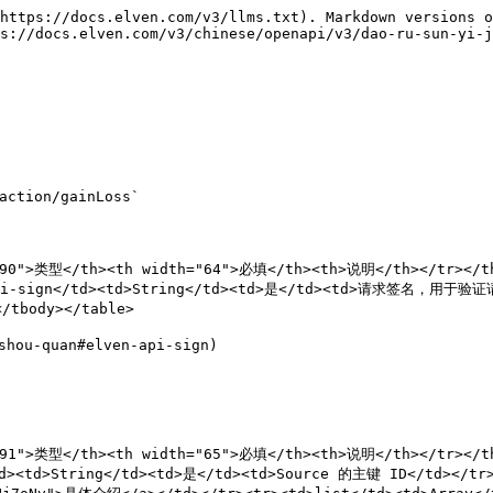
https://docs.elven.com/v3/llms.txt). Markdown versions o
s://docs.elven.com/v3/chinese/openapi/v3/dao-ru-sun-yi-j


ction/gainLoss`

90">类型</th><th width="64">必填</th><th>说明</th></tr></the
i-sign</td><td>String</td><td>是</td><td>请求签名，用于验证请求
tbody></table>

ou-quan#elven-api-sign)

91">类型</th><th width="65">必填</th><th>说明</th></tr></the
><td>String</td><td>是</td><td>Source 的主键 ID</td></tr>