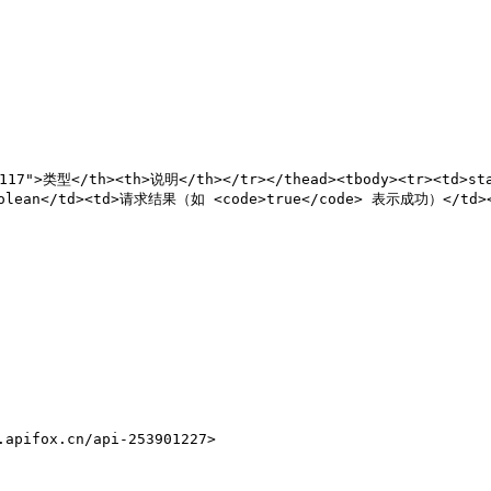
"117">类型</th><th>说明</th></tr></thead><tbody><tr><td>s
Boolean</td><td>请求结果（如 <code>true</code> 表示成功）</td></
fox.cn/api-253901227>
