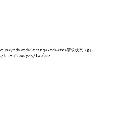
tatus</td><td>String</td><td>请求状态（如 
tr></tbody></table>
