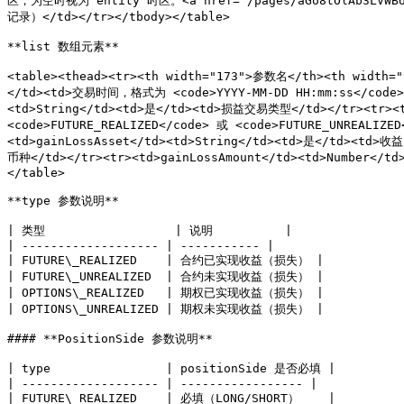
区，为空时视为 entity 时区。<a href="/pages/aGo8tOlAb3LVW
记录）</td></tr></tbody></table>

**list 数组元素**

<table><thead><tr><th width="173">参数名</th><th width=
</td><td>交易时间，格式为 <code>YYYY-MM-DD HH:mm:ss</code><
<td>String</td><td>是</td><td>损益交易类型</td></tr><tr>
<code>FUTURE_REALIZED</code> 或 <code>FUTURE_UNREALI
<td>gainLossAsset</td><td>String</td><td>是</td
币种</td></tr><tr><td>gainLossAmount</td><td>Number</
</table>

**type 参数说明**

| 类型                  | 说明          |

| ------------------- | ----------- |

| FUTURE\_REALIZED    | 合约已实现收益（损失） |

| FUTURE\_UNREALIZED  | 合约未实现收益（损失） |

| OPTIONS\_REALIZED   | 期权已实现收益（损失） |

| OPTIONS\_UNREALIZED | 期权未实现收益（损失） |

#### **PositionSide 参数说明**

| type                | positionSide 是否必填 |

| ------------------- | ----------------- |

| FUTURE\_REALIZED    | 必填（LONG/SHORT）    |
