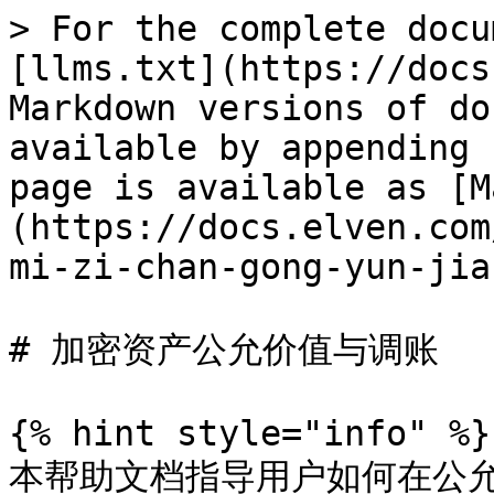
> For the complete docu
[llms.txt](https://docs
Markdown versions of do
available by appending 
page is available as [M
(https://docs.elven.com
mi-zi-chan-gong-yun-jia
# 加密资产公允价值与调账

{% hint style="info" %}

本帮助文档指导用户如何在公