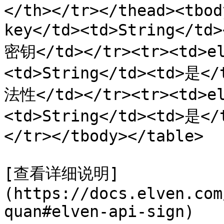
</th></tr></thead><tbod
key</td><td>String</t
密钥</td></tr><tr><td>el
<td>String</td><td>
法性</td></tr><tr><td>el
<td>String</td><td>
</tr></tbody></table>

[查看详细说明]
(https://docs.elven.com
quan#elven-api-sign)
