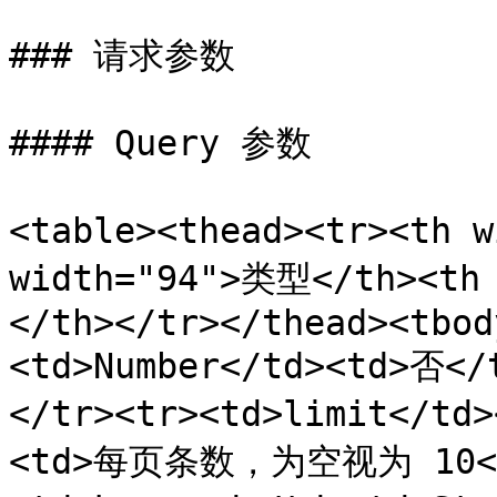
### 请求参数

#### Query 参数

<table><thead><tr><th 
width="94">类型</th><th
</th></tr></thead><tbod
<td>Number</td><td>否
</tr><tr><td>limit</td
<td>每页条数，为空视为 10</t