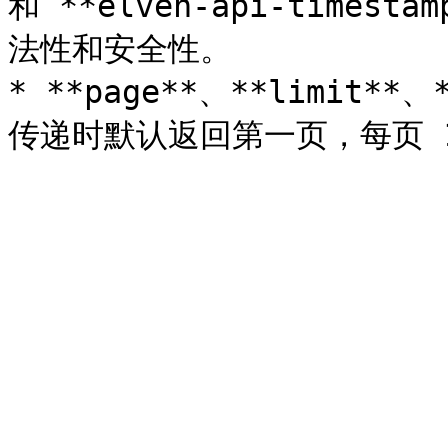
和 **elven-api-time
法性和安全性。

* **page**、**limit*