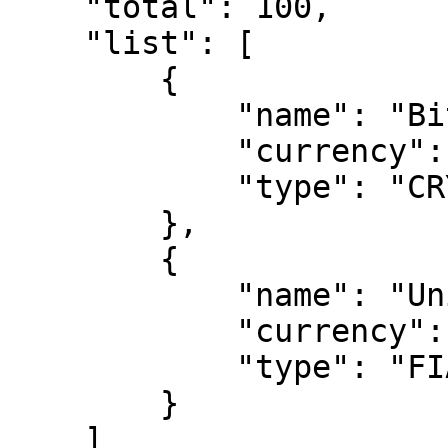
    "total": 100,

    "list": [

        {

            "name": "Bitcoin",

            "currency": "BTC",

            "type": "CRYPTO"

        },

        {

            "name": "United States Dollar",

            "currency": "USD",

            "type": "FIAT"

        }

    ]
